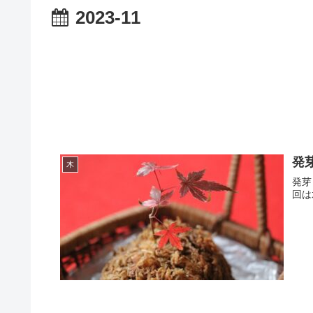
2023-11
発
木
発芽
回は