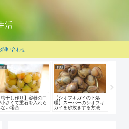
生活
お問い合わせ
生活
貝類
果物
【梅干し作り】容器の口
【シオフキガイの下処
柑橘類
が小さくて重石を入れら
理】スーパーのシオフキ
みかん
れない場合
ガイを砂抜きする方法
ん！テ
べたら