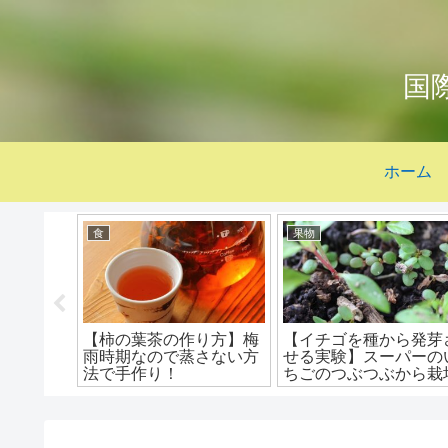
国
ホーム
食
果物
がいもの
【柿の葉茶の作り方】梅
【イチゴを種から発芽
のに葉っ
雨時期なので蒸さない方
せる実験】スーパーの
のタイミ
法で手作り！
ちごのつぶつぶから栽
できるのか？