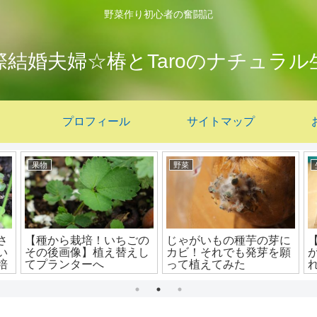
野菜作り初心者の奮闘記
際結婚夫婦☆椿とTaroのナチュラル
プロフィール
サイトマップ
果物
野菜
さ
【種から栽培！いちごの
じゃがいもの種芋の芽に
い
その後画像】植え替えし
カビ！それでも発芽を願
培
てプランターへ
って植えてみた