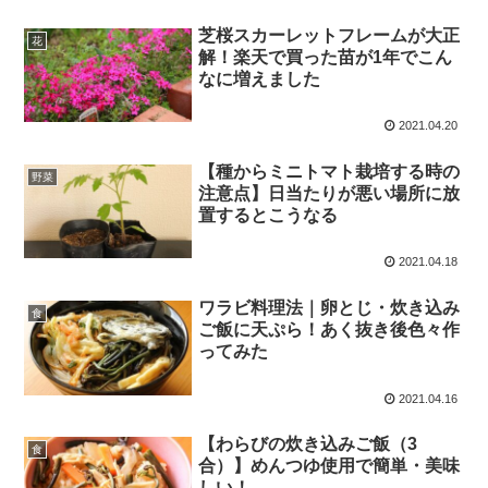
芝桜スカーレットフレームが大正
花
解！楽天で買った苗が1年でこん
なに増えました
2021.04.20
【種からミニトマト栽培する時の
野菜
注意点】日当たりが悪い場所に放
置するとこうなる
2021.04.18
ワラビ料理法｜卵とじ・炊き込み
食
ご飯に天ぷら！あく抜き後色々作
ってみた
2021.04.16
【わらびの炊き込みご飯（3
食
合）】めんつゆ使用で簡単・美味
しい！