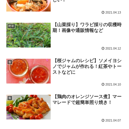
2021.04.13
【山菜採り】ワラビ採りの収穫時
野草
期！画像や通販情報など
2021.04.12
【桜ジャムのレシピ】ソメイヨシ
食
ノでジャムが作れる！紅茶やトー
ストなどに
2021.04.10
【鶏肉のオレンジソース煮】マー
食
マレードで超簡単照り焼き！
2021.04.07