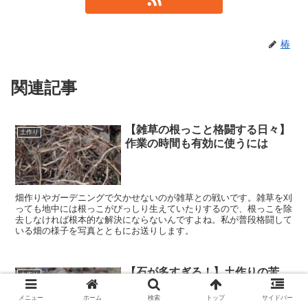
椿
関連記事
【雑草の根っこと格闘する日々】
土作り
作業の時間も有効に使うには
畑作りやガーデニングで欠かせないのが雑草との戦いです。雑草を刈
っても地中には根っこがびっしり生えていたりするので、根っこを除
去しなければ根本的な解決にならないんですよね。私が普段格闘して
いる畑の様子を写真とともにお送りします。
【石が多すぎる！】土作りの苦
土作り
悩! 石が混じっていても野菜は育
つ？
メニュー
ホーム
検索
トップ
サイドバー