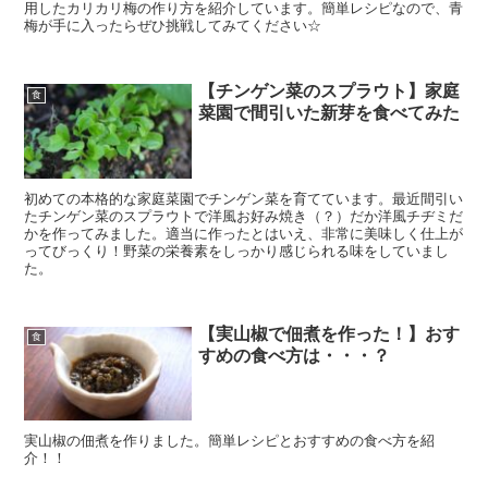
用したカリカリ梅の作り方を紹介しています。簡単レシピなので、青
梅が手に入ったらぜひ挑戦してみてください☆
【チンゲン菜のスプラウト】家庭
食
菜園で間引いた新芽を食べてみた
初めての本格的な家庭菜園でチンゲン菜を育てています。最近間引い
たチンゲン菜のスプラウトで洋風お好み焼き（？）だか洋風チヂミだ
かを作ってみました。適当に作ったとはいえ、非常に美味しく仕上が
ってびっくり！野菜の栄養素をしっかり感じられる味をしていまし
た。
【実山椒で佃煮を作った！】おす
食
すめの食べ方は・・・？
実山椒の佃煮を作りました。簡単レシピとおすすめの食べ方を紹
介！！