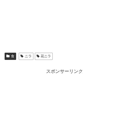
食
ニラ
花ニラ
スポンサーリンク