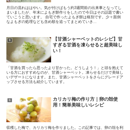
月日の流れははやい。気が付けばもう約3週間前の出来事となってし
まいましたが、年末によもぎ餅作りをしたので今日はその話題で書い
ていこうと思います。 自宅で作ったよもぎ餅は格別です。少々面倒
なよもぎの処理なども含め順を追ってまとめていき...
【甘酒シャーベットのレシピ】甘
食
すぎる甘酒を凍らせると超美味し
い！
「甘酒を買ったら思ったより甘かった。どうしよう！」と頭を抱えて
いる方におすすめなのが、甘酒シャーベット。凍らせるだけで美味し
いデザートになります。また、甘酒シャーベットをさらにグレードア
ップさせる方法も紹介しています。
カリカリ梅の作り方｜卵の殻使
食
用！簡単美味しいレシピ
収穫した梅で、カリカリ梅を作りました。この記事では、卵の殻を利