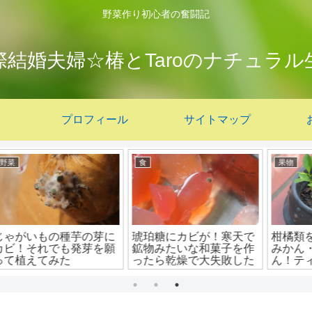
野菜作り初心者の奮闘記
際結婚夫婦☆椿とTaroのナチュラル
プロフィール
サイトマップ
モノづくり
果物
砂
【しめ縄の作り方のコ
マンゴーを種から栽培す
美
ツ】お正月に藁で手作り
る時の注意点：種の黒い
しめ縄飾りがおすすめ
部分は磨かない方が良い