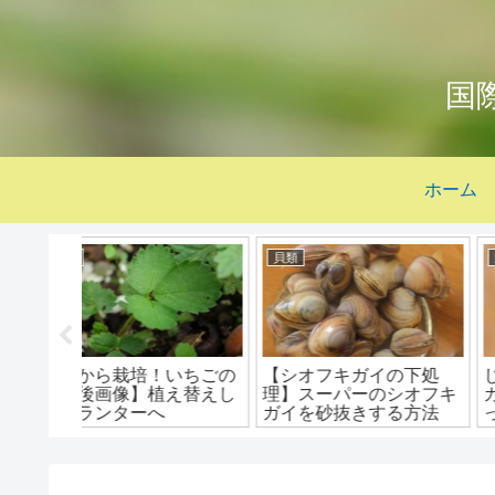
国
ホーム
果物
食
！寒天で
柑橘類を種から育てる｜
【トコブシの下処理】
菓子を作
みかん・すだち・ぽんか
抜き（洗浄）の方法＆
失敗した
ん！ティッシュ不使用食
味しい食べ方
べたら種まき