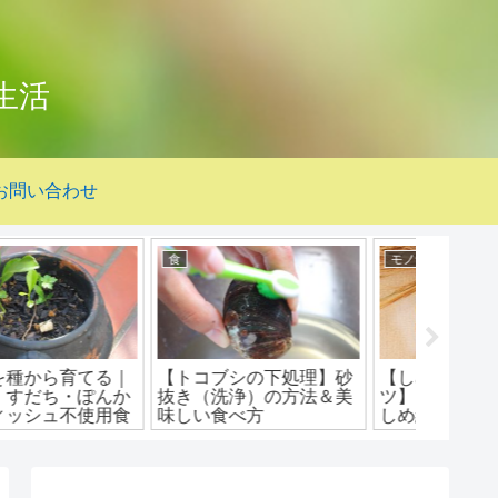
生活
お問い合わせ
食
食
生活
【すももジャムの作り
【柿の葉茶の作り方】梅
【梅干
方】皮ごとなので簡単！
雨時期なので蒸さない方
が小さ
酸っぱいスモモ救済
法で手作り！
れない