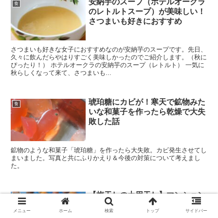
安納芋のスープ（ホテルオークラ
食
のレトルトスープ）が美味しい！
さつまいも好きにおすすめ
さつまいも好きな女子におすすめなのが安納芋のスープです。先日、
久々に飲んだらやはりすごく美味しかったのでご紹介します。（秋に
ぴったり！） ホテルオークラの安納芋のスープ（レトルト） 一気に
秋らしくなって来て、さつまいも...
琥珀糖にカビが！寒天で鉱物みた
食
いな和菓子を作ったら乾燥で大失
敗した話
鉱物のような和菓子「琥珀糖」を作ったら大失敗。カビ発生させてし
まいました。写真と共にふりかえり＆今後の対策について考えまし
た。
【梅干しの土用干し】マンション
食
のベランダなら干し野菜用ネット
メニュー
ホーム
検索
トップ
サイドバー
が便利