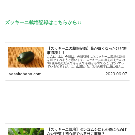
ズッキーニ栽培記録はこちらから↓↓
【ズッキーニの栽培記録】葉が白くなったけど無
事収穫！！
こんにちは。今日は、先日収穫したズッキーニ栽培の記録
を載せてみようと思います。ズッキーニの苗を植えたのは
3月後半最近なんでもかんでも種から育てることにハマっ
ている私ですが、これは苗から。3月の後半に畑に植え...
yasaitohana.com
2020.06.07
【ズッキーニ栽培】ダンゴムシにも刃物にもめげ
ない野菜！初心者でも意外に簡単？