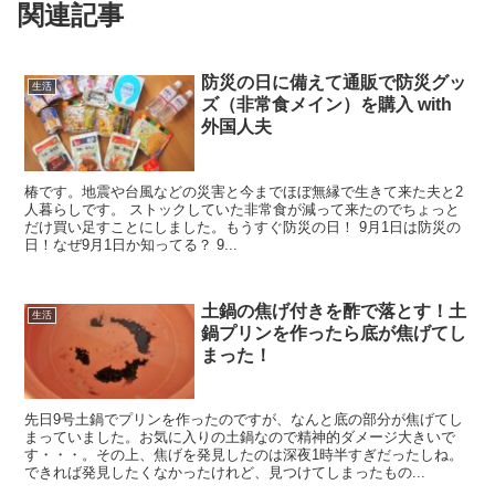
関連記事
防災の日に備えて通販で防災グッ
生活
ズ（非常食メイン）を購入 with
外国人夫
椿です。地震や台風などの災害と今までほぼ無縁で生きて来た夫と2
人暮らしです。 ストックしていた非常食が減って来たのでちょっと
だけ買い足すことにしました。もうすぐ防災の日！ 9月1日は防災の
日！なぜ9月1日か知ってる？ 9...
土鍋の焦げ付きを酢で落とす！土
生活
鍋プリンを作ったら底が焦げてし
まった！
先日9号土鍋でプリンを作ったのですが、なんと底の部分が焦げてし
まっていました。お気に入りの土鍋なので精神的ダメージ大きいで
す・・・。その上、焦げを発見したのは深夜1時半すぎだったしね。
できれば発見したくなかったけれど、見つけてしまったもの...