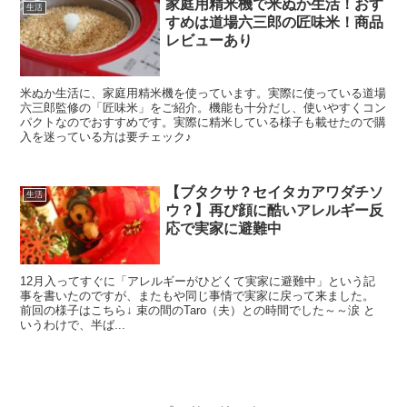
家庭用精米機で米ぬか生活！おす
生活
すめは道場六三郎の匠味米！商品
レビューあり
米ぬか生活に、家庭用精米機を使っています。実際に使っている道場
六三郎監修の「匠味米」をご紹介。機能も十分だし、使いやすくコン
パクトなのでおすすめです。実際に精米している様子も載せたので購
入を迷っている方は要チェック♪
【ブタクサ？セイタカアワダチソ
生活
ウ？】再び顔に酷いアレルギー反
応で実家に避難中
12月入ってすぐに「アレルギーがひどくて実家に避難中」という記
事を書いたのですが、またもや同じ事情で実家に戻って来ました。
前回の様子はこちら↓ 束の間のTaro（夫）との時間でした～～涙 と
いうわけで、半ば...