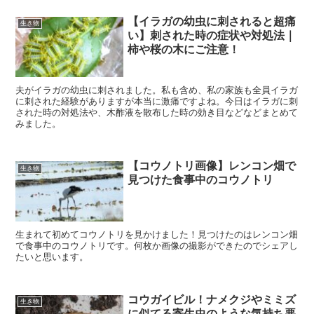
【イラガの幼虫に刺されると超痛
生き物
い】刺された時の症状や対処法｜
柿や桜の木にご注意！
夫がイラガの幼虫に刺されました。私も含め、私の家族も全員イラガ
に刺された経験がありますが本当に激痛ですよね。今日はイラガに刺
された時の対処法や、木酢液を散布した時の効き目などなどまとめて
みました。
【コウノトリ画像】レンコン畑で
生き物
見つけた食事中のコウノトリ
生まれて初めてコウノトリを見かけました！見つけたのはレンコン畑
で食事中のコウノトリです。何枚か画像の撮影ができたのでシェアし
たいと思います。
コウガイビル！ナメクジやミミズ
生き物
に似てる寄生虫のような気持ち悪