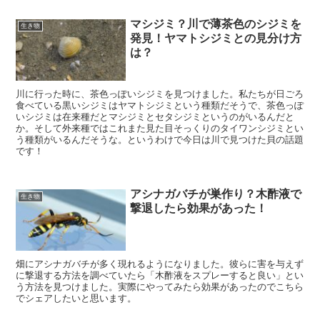
マシジミ？川で薄茶色のシジミを
生き物
発見！ヤマトシジミとの見分け方
は？
川に行った時に、茶色っぽいシジミを見つけました。私たちが日ごろ
食べている黒いシジミはヤマトシジミという種類だそうで、茶色っぽ
いシジミは在来種だとマシジミとセタシジミというのがいるんだと
か。そして外来種ではこれまた見た目そっくりのタイワンシジミとい
う種類がいるんだそうな。というわけで今日は川で見つけた貝の話題
です！
アシナガバチが巣作り？木酢液で
生き物
撃退したら効果があった！
畑にアシナガバチが多く現れるようになりました。彼らに害を与えず
に撃退する方法を調べていたら「木酢液をスプレーすると良い」とい
う方法を見つけました。実際にやってみたら効果があったのでこちら
でシェアしたいと思います。