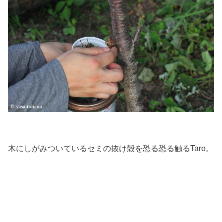
木にしがみついているセミの抜け殻を恐る恐る触るTaro。