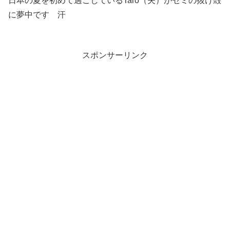
日本の夏を初めて過ごしているTaro（夫）がセミの抜け殻
に夢中です 汗
スポンサーリンク