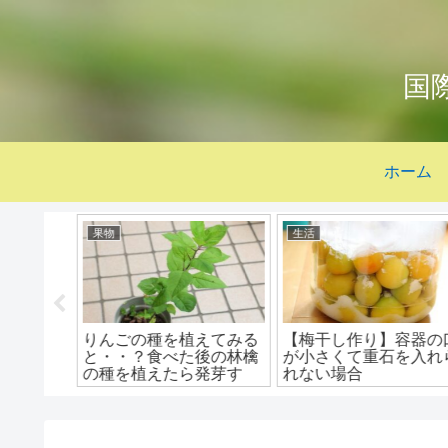
国
ホーム
生活
貝類
えてみる
【梅干し作り】容器の口
【シオフキガイの下処
後の林檎
が小さくて重石を入れら
理】スーパーのシオフ
発芽す
れない場合
ガイを砂抜きする方法