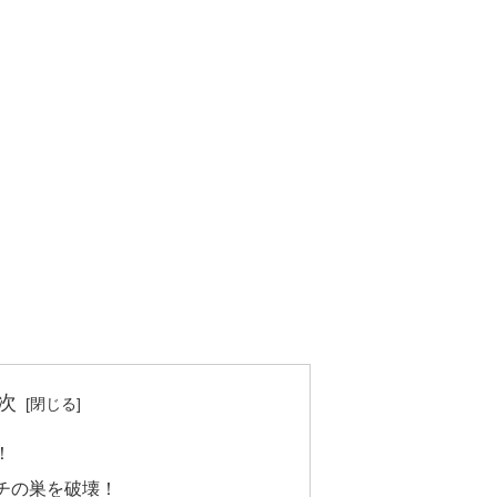
次
！
チの巣を破壊！