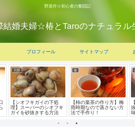
野菜作り初心者の奮闘記
際結婚夫婦☆椿とTaroのナチュラル
プロフィール
サイトマップ
食
食
【柿の葉茶の作り方】梅
【トコブシの下処理】砂
キ
雨時期なので蒸さない方
抜き（洗浄）の方法＆美
法で手作り！
味しい食べ方