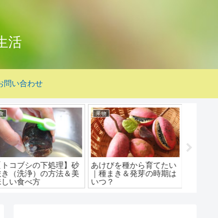
生活
お問い合わせ
果物
野菜
野菜
あけびを種から育てたい
【じゃがいもの種芋】ス
じゃが
｜種まき＆発芽の時期は
ーパーで買った芋にお化
カビ！
いつ？
けみたいな芽が出たので
って植
植えてみた