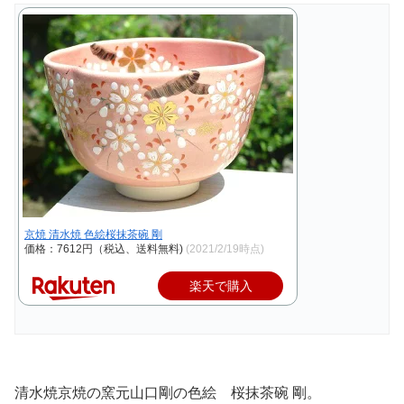
京焼 清水焼 色絵桜抹茶碗 剛
価格：7612円（税込、送料無料)
(2021/2/19時点)
楽天で購入
清水焼京焼の窯元山口剛の色絵 桜抹茶碗 剛。