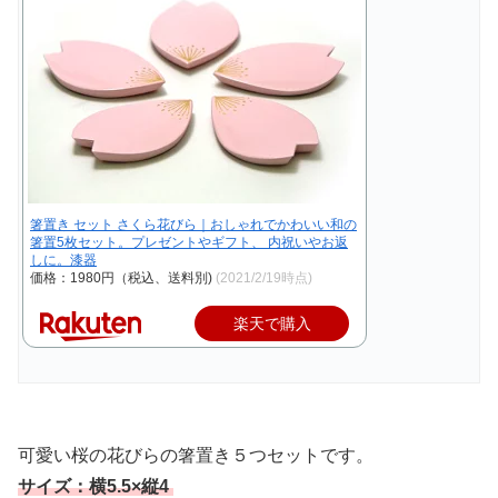
箸置き セット さくら花びら｜おしゃれでかわいい和の
箸置5枚セット。プレゼントやギフト、 内祝いやお返
しに。漆器
価格：1980円（税込、送料別)
(2021/2/19時点)
楽天で購入
可愛い桜の花びらの箸置き５つセットです。
サイズ：横5.5×縦4