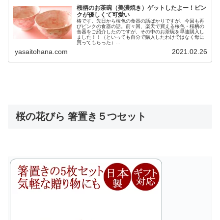
桜柄のお茶碗（美濃焼き）ゲットしたよー！ピン
クが優しくて可愛い
椿です。先日から桜色の食器の話ばかりですが、今回も再
びピンクの食器の話。前々回、楽天で買える桜色・桜柄の
食器をご紹介したのですが、その中のお茶碗を早速購入し
ました！！（といっても自分で購入したわけではなく母に
買ってもらった）...
yasaitohana.com
2021.02.26
桜の花びら 箸置き５つセット