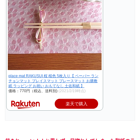
place mat RAKUSUI 桜 桜色 5枚入り【 ペーパー ラン
チョンマット プレイスマット プレースマット お膳敷
紙 ラッピング お祝い おもてなし 土佐和紙 】
価格：770円（税込、送料別)
(2021/2/19時点)
楽天で購入