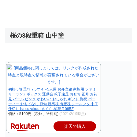
桜の3段重箱 山中塗
初桜 3段 重箱 7.5寸 4〜5人用 お弁当箱 家族用 ファミ
リーランチボックス 運動会 親子遠足 おせち 正月 お花
見 パール ピンク かわいい おしゃれ ギフト 御祝 パー
ティー おもてなし 節句 新築祝 出産祝 シールフタ 中子
仕切り hatsuzakura さくら 桜型 [10852]
価格：5100円（税込、送料別)
(2021/2/19時点)
楽天で購入