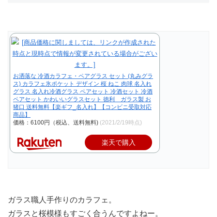
お洒落な 冷酒カラフェ・ペアグラス セット (丸みグラ
ス) カラフェ氷ポケット デザイン 桜 ねこ 肉球 名入れ
グラス 名入れ冷酒グラス ペアセット 冷酒セット 冷酒
ペアセット かわいいグラスセット 徳利 ガラス製 お
猪口 送料無料【楽ギフ_名入れ】【コンビニ受取対応
商品】
価格：6100円（税込、送料無料)
(2021/2/19時点)
楽天で購入
ガラス職人手作りのカラフェ。
ガラスと桜模様もすごく合うんですよねー。