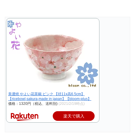
美濃焼 やよい花茶碗 ピンク 【径11x高6.5cm】
【ricebowl,sakura,made in japan】【bloom-plus】
価格：1320円（税込、送料別)
(2021/2/19時点)
楽天で購入