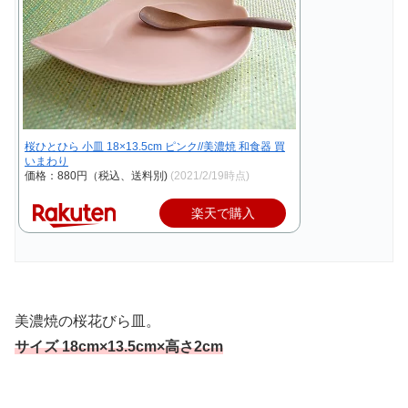
桜ひとひら 小皿 18×13.5cm ピンク//美濃焼 和食器 買
いまわり
価格：880円（税込、送料別)
(2021/2/19時点)
楽天で購入
美濃焼の桜花びら皿。
サイズ 18cm×13.5cm×高さ2cm