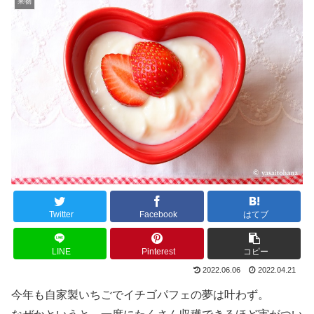
果物
Twitter
Facebook
はてブ
LINE
Pinterest
コピー
2022.06.06
2022.04.21
今年も自家製いちごでイチゴパフェの夢は叶わず。