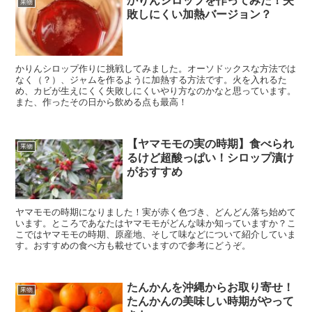
かりんシロップを作ってみた！失
果物
敗しにくい加熱バージョン？
かりんシロップ作りに挑戦してみました。オーソドックスな方法では
なく（？）、ジャムを作るように加熱する方法です。火を入れるた
め、カビが生えにくく失敗しにくいやり方なのかなと思っています。
また、作ったその日から飲める点も最高！
【ヤマモモの実の時期】食べられ
果物
るけど超酸っぱい！シロップ漬け
がおすすめ
ヤマモモの時期になりました！実が赤く色づき、どんどん落ち始めて
います。ところであなたはヤマモモがどんな味か知っていますか？こ
こではヤマモモの時期、原産地、そして味などについて紹介していま
す。おすすめの食べ方も載せていますので参考にどうぞ。
たんかんを沖縄からお取り寄せ！
果物
たんかんの美味しい時期がやって