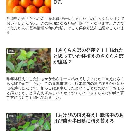
きた
沖縄県から「たんかん」をお取り寄せしました。めちゃくちゃ甘くて
おいしいたんかん。この時期になると毎年食べたくなります。ここで
はたんかんの基本情報や旬の時期、そして保存方法をご紹介していま
す。
【さくらんぼの発芽？！】枯れた
果物
と思っていた鉢植えのさくらんぼ
が復活？
昨年鉢植えにしたにもかかわらず一旦枯れてしまったかに見えたさく
らんぼの苗でしたが、この春無事復活！植木鉢内の別の場所から新た
に発芽したんです。根っこは無事だったということなのか？！ちょっ
と謎ですが、とりあえず嬉しい！せっかくなのでさくらんぼの苗の育
て方についても調べてみました。
【あけびの植え替え】栽培中のあ
果物
けび苗を半日陰に植え替える