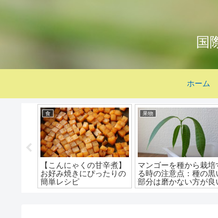
国
ホーム
食
果物
えてみる
【トコブシの下処理】砂
【イチゴを種から発芽
後の林檎
抜き（洗浄）の方法＆美
せる実験】スーパーの
発芽す
味しい食べ方
ちごのつぶつぶから栽
できるのか？