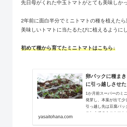
先日母がくれた中玉トマトがとても美味しか
2年前に面白半分でミニトマトの種を植えた
美味しいトマトに当たるたびに植えるように
初めて種から育てたミニトマトはこちら↓
卵パックに種まき
に引っ越しさせた
1か月前スーパーのミ
発芽し、本葉が出て少
引っ越し先は豆腐パッ
これまでのミニトマト
yasaitohana.com