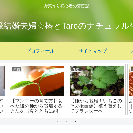
野菜作り初心者の奮闘記
際結婚夫婦☆椿とTaroのナチュラル
プロフィール
サイトマップ
食
野菜
さ
【すももジャムの作り
【梅雨時にじゃがいもの
い
方】皮ごとなので簡単！
収穫】雨続きなのに葉っ
培
酸っぱいスモモ救済
ぱが枯れて収穫のタイミ
ング