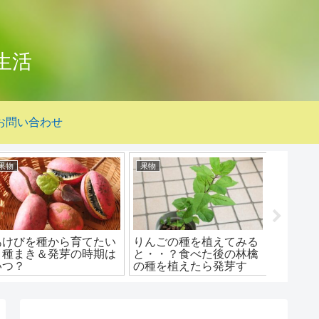
生活
お問い合わせ
貝類
モノづくり
果物
【シオフキガイの下処
【しめ縄の作り方のコ
柑橘類
理】スーパーのシオフキ
ツ】お正月に藁で手作り
みかん
ガイを砂抜きする方法
しめ縄飾りがおすすめ
ん！テ
べたら