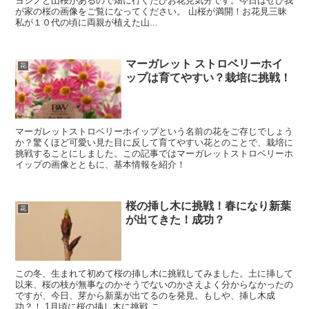
ヨシノと山桜があるので畑に行くたびお花見気分です。今日はぜひ我
が家の桜の画像をご覧になってください。 山桜が満開！お花見三昧
私が１０代の頃に両親が植えた山...
マーガレット ストロベリーホイ
花
ップは育てやすい？栽培に挑戦！
マーガレットストロベリーホイップという名前の花をご存じでしょう
か？驚くほど可愛い見た目に反して育てやすい花とのことで、栽培に
挑戦することにしました。この記事ではマーガレットストロベリーホ
イップの画像とともに、基本情報を紹介！
桜の挿し木に挑戦！春になり新葉
花
が出てきた！成功？
この冬、生まれて初めて桜の挿し木に挑戦してみました。土に挿して
以来、桜の枝が無事なのかそうでないのかさえよく分からなかったの
ですが、今日、芽から新葉が出てるのを発見。もしや、挿し木成
功？！ 1月頃に桜の挿し木に挑戦 こ...