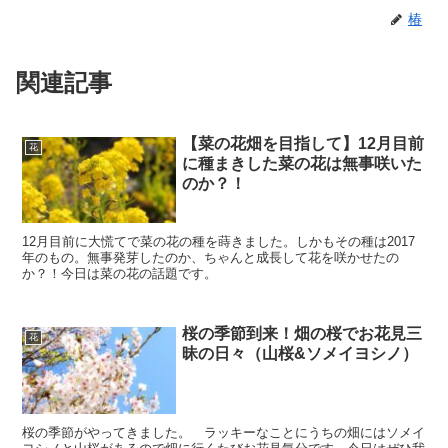
椿
関連記事
【菜の花畑を目指して】12月目前
花
に種まきした菜の花は無事咲いた
のか？！
12月目前に大慌てで菜の花の種を蒔きました。しかもその種は2017
年のもの。無事発芽したのか、ちゃんと成長して花を咲かせたの
か？！今日は菜の花の話題です。
桜の季節到来！畑の桜でお花見三
花
昧の日々（山桜&ソメイヨシノ）
桜の季節がやってきました。 ラッキーなことにうちの畑にはソメイ