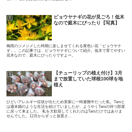
ビョウヤナギの花が見ごろ！低木
花
なので庭木にぴったり【写真】
梅雨のジメジメした時期に楽しませてくれる黄色い花「ビョウヤナ
ギ」。この記事では、ビョウヤナギについて紹介。低木で育てやすい
花木なので、庭木にぴったりですよー。
【チューリップの植え付け】3月
花
まで放置していた球根100球を地
植え
ひどいアレルギー症状が出たため実家に一時避難中だった私。Taroと
は週末婚のような生活を続けていましたが、ようやくTaroの待つ部屋
に戻って来ました。 私を大歓迎してくれたのはTaroだけではありま
せんでした。12月からずっと放置さ...