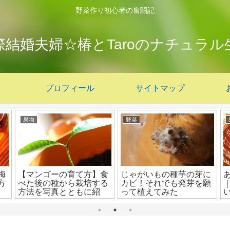
野菜作り初心者の奮闘記
際結婚夫婦☆椿とTaroのナチュラル
プロフィール
サイトマップ
果物
野菜
梅
【マンゴーの育て方】食
じゃがいもの種芋の芽に
方
べた後の種から栽培する
カビ！それでも発芽を願
方法を写真とともに紹
って植えてみた
介！