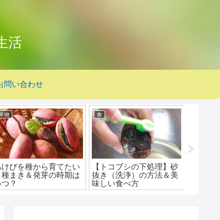
生活
お問い合わせ
果物
食
果物
あけびを種から育てたい
【トコブシの下処理】砂
りんご
｜種まき＆発芽の時期は
抜き（洗浄）の方法＆美
と・・
いつ？
味しい食べ方
の種を
る？