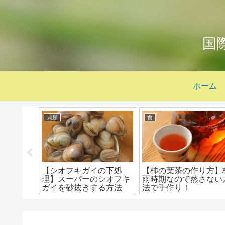
国
ホーム
貝類
食
！寒天で
【シオフキガイの下処
【柿の葉茶の作り方】
菓子を作
理】スーパーのシオフキ
雨時期なので蒸さない
失敗した
ガイを砂抜きする方法
法で手作り！