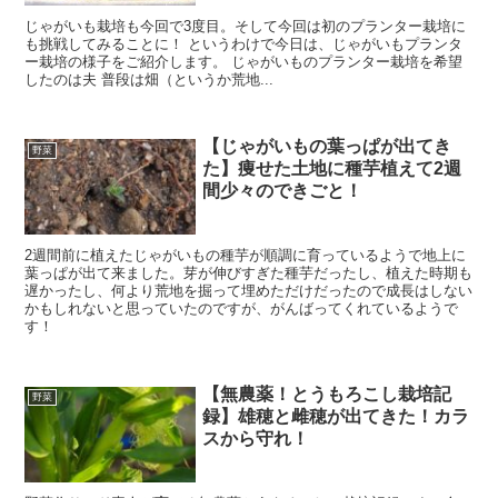
じゃがいも栽培も今回で3度目。そして今回は初のプランター栽培に
も挑戦してみることに！ というわけで今日は、じゃがいもプランタ
ー栽培の様子をご紹介します。 じゃがいものプランター栽培を希望
したのは夫 普段は畑（というか荒地...
【じゃがいもの葉っぱが出てき
野菜
た】痩せた土地に種芋植えて2週
間少々のできごと！
2週間前に植えたじゃがいもの種芋が順調に育っているようで地上に
葉っぱが出て来ました。芽が伸びすぎた種芋だったし、植えた時期も
遅かったし、何より荒地を掘って埋めただけだったので成長はしない
かもしれないと思っていたのですが、がんばってくれているようで
す！
【無農薬！とうもろこし栽培記
野菜
録】雄穂と雌穂が出てきた！カラ
スから守れ！