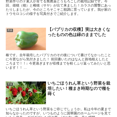
野菜作りのド素人が育てる無農薬とうもろこしの栽培記録です。今
回、雄穂（穂）と雌穂（サヤ）が出て来ました！カラスの襲撃にあっ
たりしましたが、今のところそこそこ順調に育っています。我が家の
トウモロコシの様子を写真付きでご紹介します。
【パプリカの収穫】実は大きくな
野菜
ったものの色は緑のままでした
椿です。去年栽培したパプリカのその後について書けてなかったこと
に今更ながら気付きました！ 前回書いたのはなんと路地植えしたと
ころまで！！↓ 今更過ぎますが収穫までを軽くふり返ってみたいと思
います！！ ...
いちごほうれん草という野菜を栽
野菜
培したい！種まき時期なので種を
蒔く
いちごほうれん草という野菜をご存じでしょうか。私は今年の夏まで
知らなかったのですが、いつものように国華園のホームページを見て