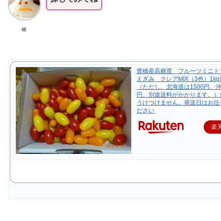
椿
豊橋産高糖度 フルーツミニト
えぎみ クレアMIX（3色）1k
（ただし、北海道は1500円、沖
円、別途送料がかかります。）
うけつけません。発送日はお任
ださい
楽