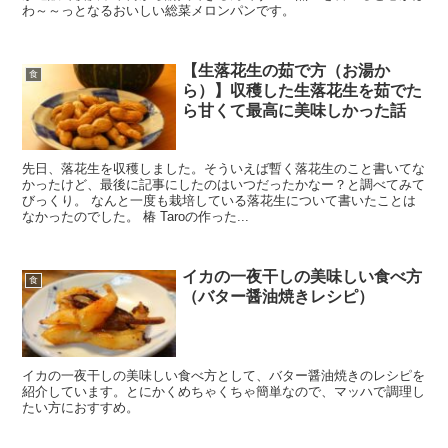
わ～～っとなるおいしい総菜メロンパンです。
【生落花生の茹で方（お湯か
食
ら）】収穫した生落花生を茹でた
ら甘くて最高に美味しかった話
先日、落花生を収穫しました。そういえば暫く落花生のこと書いてな
かったけど、最後に記事にしたのはいつだったかなー？と調べてみて
びっくり。 なんと一度も栽培している落花生について書いたことは
なかったのでした。 椿 Taroの作った...
イカの一夜干しの美味しい食べ方
食
（バター醤油焼きレシピ）
イカの一夜干しの美味しい食べ方として、バター醤油焼きのレシピを
紹介しています。とにかくめちゃくちゃ簡単なので、マッハで調理し
たい方におすすめ。