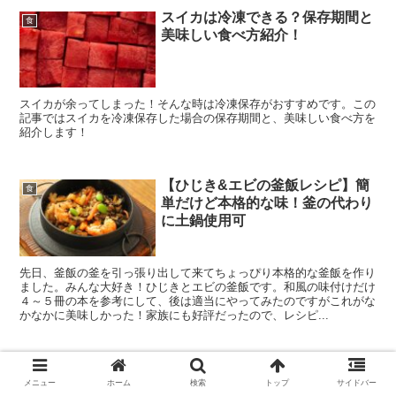
スイカは冷凍できる？保存期間と
食
美味しい食べ方紹介！
スイカが余ってしまった！そんな時は冷凍保存がおすすめです。この
記事ではスイカを冷凍保存した場合の保存期間と、美味しい食べ方を
紹介します！
【ひじき&エビの釜飯レシピ】簡
食
単だけど本格的な味！釜の代わり
に土鍋使用可
先日、釜飯の釜を引っ張り出して来てちょっぴり本格的な釜飯を作り
ました。みんな大好き！ひじきとエビの釜飯です。和風の味付けだけ
４～５冊の本を参考にして、後は適当にやってみたのですがこれがな
かなかに美味しかった！家族にも好評だったので、レシピ...
メニュー
ホーム
検索
トップ
サイドバー