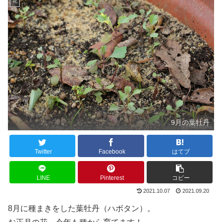
花
9月の葉牡丹
Twitter
Facebook
はてブ
LINE
Pinterest
コピー
2021.10.07
2021.09.20
8月に種まきをした葉牡丹（ハボタン）。