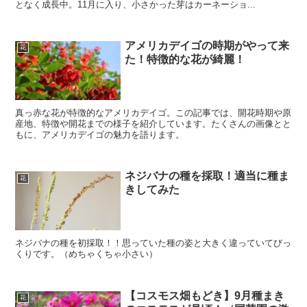
となく成長中。11月に入り、小さかった芽はカーネーショ...
アメリカデイゴの時期がやって来
花
た！特徴的な花が綺麗！
真っ赤な花が特徴的なアメリカデイゴ。この記事では、開花時期や原
産地、特徴や開花までの様子を紹介しています。たくさんの画像とと
もに、アメリカデイゴの魅力を語ります。
ネジバナの種を採取！適当に種ま
花
きしてみた
ネジバナの種を初採取！！思っていた種の姿と大きく違っていてびっ
くりです。（めちゃくちゃ小さい）
【コスモス畑もどき】9月種まき
花