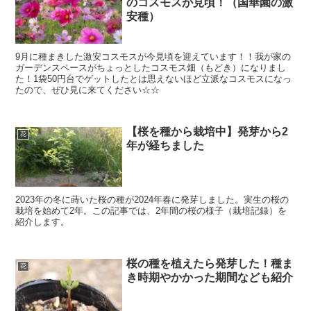
のコスモスが見頃！（国華園の激
安種）
9月に種まきした激安コスモスが今見頃を迎えています！！我が家の
ガーデンスペースがちょっとしたコスモス畑（もどき）になりまし
た！1袋50円台でゲットしたとは思えないほど立派なコスモスになっ
たので、ぜひ見に来てください☆☆
【桜を種から栽培中】発芽から2
花
年が経ちました
2023年の冬に蒔いた桜の種が2024年春に発芽しました。実生の桜の
栽培を始めて2年。この記事では、2年間の桜の様子（栽培記録）を
紹介します。
桜の種を植えたら発芽した！種ま
花
き時期やかかった期間なども紹介