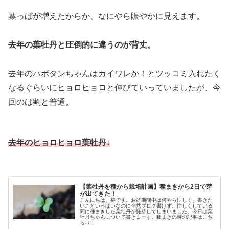
葉っぱが増えたからか、なにやら賑やかに見えます。
去年の葉牡丹と圧倒的に違うのが背丈。
去年のハボタンちゃんはカイワレか！とツッコミ入れたく
なるぐらいにヒョロヒョロと伸びていっていましたが、今
回のは割と普通。
去年のヒョロヒョロ葉牡丹↓
【葉牡丹を種から栽培計画】種まきから2日で芽
が出てきた！
こんにちは、椿です。お盆期間中は何やら忙しく、書きた
いこといっぱいなのに全然ブログ書けず。忙しくしている
間に種まきした葉牡丹が発芽してしまいました。今日は葉
牡丹ちゃんについて書きまーす。種まきの時の記事はこち
ら↓↓...