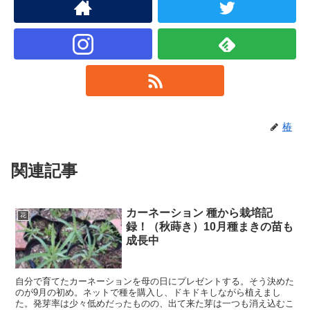
椿
関連記事
カーネーション 種から栽培記
花
録！（秋蒔き）10月種まきの苗も
成長中
自分で育てたカーネーションを母の日にプレゼントする。そう決めた
のが9月の初め。ネットで種を購入し、ドキドキしながら植えまし
た。発芽率は少々低めだったものの、出て来た芽は一つも消え込むこ