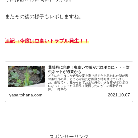
またその後の様子もレポしますね。
追記
↓
↓
今度は虫食いトラブル発生！！
葉牡丹に悲劇！虫食いで葉がボロボロに・・・防
虫ネットが必要かも
どうにかこうにか過酷な夏を乗り越えたと思われた我が家
の葉牡丹の芽。ところが新たな困難が待ち受けていまし
た。虫害です。種から育てた葉牡丹の小さな芽がボロボロ
になってしまった先日見て驚愕したのがこの葉牡丹の
鉢。 雑草の...
yasaitohana.com
2021.10.07
スポンサーリンク